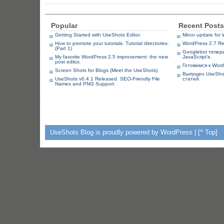
Popular
Recent Posts
Getting Started with UseShots Editor.
Minor update for 
How to promote your tutorials. Tutorial directories.
WordPress 2.7 R
(Part 1)
Googlebot теперь
My favorite WordPress 2.5 improvement: the new
JavaScript’е.
post editor.
Готовимся к Word
Screen Shots for Blogs (Meet the UseShots).
Выпущен UseShot
UseShots v0.4.1 Released. SEO-Friendly File
статей.
Names and PNG Support.
UseShots Blog
is proudly powered by WordPress |
[^ Top]