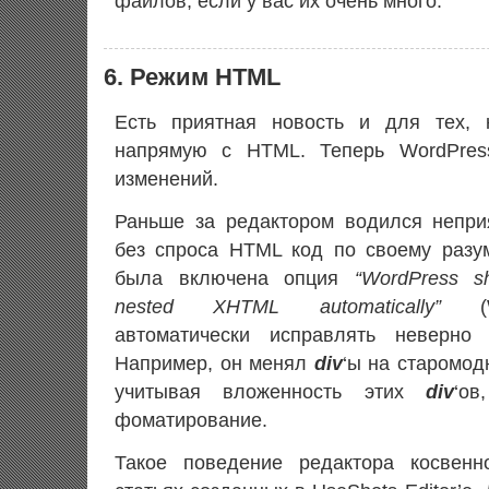
файлов, если у вас их очень много.
6. Режим HTML
Есть приятная новость и для тех, 
напрямую с HTML. Теперь WordPress
изменений.
Раньше за редактором водился непри
без спроса HTML код по своему разу
была включена опция
“WordPress sh
nested XHTML automatically”
(Wo
автоматически исправлять неверно
Например, он менял
div
‘ы на старомо
учитывая вложенность этих
div
‘о
фоматирование.
Такое поведение редактора косвенн