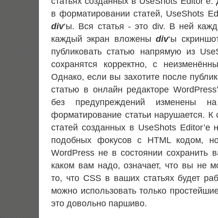
статьях созданных в UseShots Editor’е.
в форматировании статей, UseShots Ed
div
‘ы. Вся статья - это div. В ней каж
каждый экран вложены
div
‘ы скриншо
публиковать статью напрямую из UseSh
сохранятся корректно, с неизменённ
Однако, если вы захотите после публи
статью в онлайн редакторе WordPress
без предупреждений изменены 
форматирование статьи нарушается. К 
статей созданных в UseShots Editor’е 
подобных фокусов с HTML кодом, но
WordPress не в состоянии сохранить в
каком вам надо, означает, что вы не 
то, что CSS в ваших статьях будет раб
можно использовать только простейшие
это довольно паршиво.