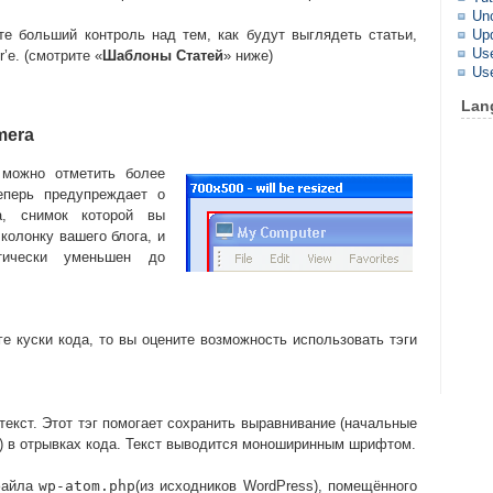
Unc
те больший контроль над тем, как будут выглядеть статьи,
Up
Use
’е. (смотрите «
Шаблоны Статей
» ниже)
Us
Lan
mera
 можно отметить более
еперь предупреждает о
а, снимок которой вы
колонку вашего блога, и
тически уменьшен до
е куски кода, то вы оцените возможность использовать тэги
екст. Этот тэг помогает сохранить выравнивание (начальные
) в отрывках кода. Текст выводится моноширинным шрифтом.
файла
wp-atom.php
(из исходников WordPress), помещённого