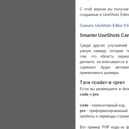
С этой версии вы получае
созданные в UseShots Editor
Скачать UseShots Editor 0.6
Smarter UseShots Ca
Среди других улучшений
умную камеру, которая т
том, что область экран
делаете, не вписывается в 
скриншот будет автома
приемлемого размера.
Тэги <code> и <pre>
Если вы размещаете в блог
code
и
pre
.
code
- компьютерный код.
pre
- преформатированный т
пробелы и переводы строки
Вот пример PHP кода из 