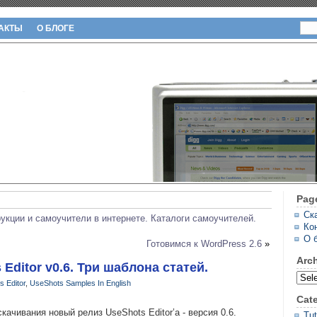
АКТЫ
О БЛОГЕ
Pag
Ск
рукции и самоучители в интернете. Каталоги самоучителей.
Ко
О 
Готовимся к WordPress 2.6
»
Arc
ditor v0.6. Три шаблона статей.
 Editor
,
UseShots Samples
In English
Cat
ачивания новый релиз UseShots Editor’а - версия 0.6.
Tut