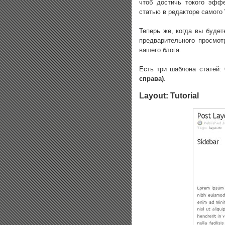
чтоб достичь токого эфф
статью в редакторе самого 
Теперь же, когда вы будет
предварительного просмот
вашего блога.
Есть три шаблона статей:
справа)
.
Layout: Tutorial