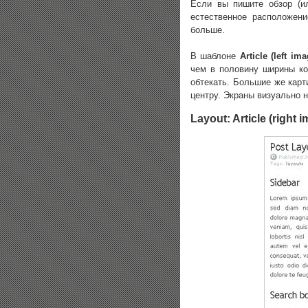
Если вы пишите обзор (и
естественное расположен
больше.
В шаблоне
Article (left im
чем в половину ширины кол
обтекать. Большие же карт
центру. Экраны визуально 
Layout: Article (right 