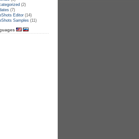
ategorized
(2)
dates
(7)
Shots Editor
(14)
eShots Samples
(11)
guages