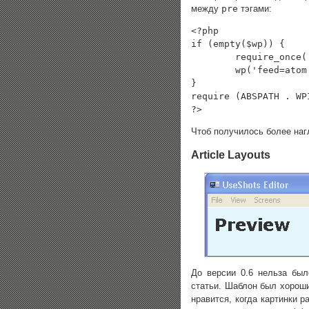
между
pre
тэгами:
<?php

if (empty($wp)) {

	require_once('./wp-config.php');

	wp('feed=atom');

}

require (ABSPATH . WP
?>
Чтоб получилось более наг
Article Layouts
До версии 0.6 нельза был
статьи. Шаблон был хороши
нравится, когда картинки р