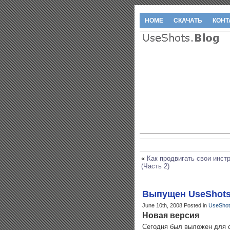
HOME
СКАЧАТЬ
КОНТ
«
Как продвигать свои инст
(Часть 2)
Выпущен UseShots E
June 10th, 2008
Posted in
UseShots
Новая версия
Сегодня был выложен для ск