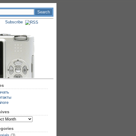
Subscribe
es
ачать
нтакты
блоге
hives
egories
orials
(3)